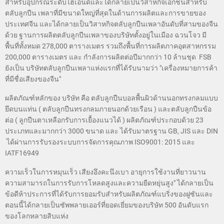
สำหรับอุปกรณ์ระดับไฮเอนด์และได้กลายเป็นวิสาหกิจเอกชนสำหรับ
ตลับลูกปืน เพลาที่มีขนาดใหญ่ที่สุดในด้านการผลิตและการขายของ
ประเทศจีน และได้กลายเป็นวิสาหกิจตลับลูกปืนเพลาอันดับที่สามของจีน
ด้วย ฐานการผลิตตลับลูกปืนเพลาของบริษัทตั้งอยู่ในเมือง ฉวนโจว มี
แผนแก้ปัญหา
พื้นที่ทั้งหมด 278,000 ตารางเมตร รวมถึงพื้นที่การผลิตภาคอุตสาหกรรม
200,000 ตารางเมตร และ กำลังการผลิตต่อปีมากกว่า 10 ล้านชุด FSB
ยังเป็น บริษัทตลับลูกปืนเพลาแห่งแรกที่ได้รับนามว่า "เครื่องหมายการค้า
ที่มีชื่อเสียงของจีน"
ผลิตภัณฑ์หลักของ บริษัท คือ ตลับลูกปืนบอลพื้นผิวด้านนอกทรงกลมแบบ
ยึดบนแท่น ( ตลับลูกปืนทรงกลมภายนอกด้วยเรือน ) และตลับลูกปืนข้อ
ต่อ ( ลูกปืนตาเหลือกรับการเยื้องแนวได้ ) ผลิตภัณฑ์ประกอบด้วย 23
ประเภทและมากกว่า 3000 ขนาด และ ได้รับมาตรฐาน GB, JIS และ DIN
ได้ผ่านการรับรองระบบการจัดการคุณภาพ ISO9001: 2015 และ
IATF16949
ความเร็วในการหมุนเร็ว เสียงอึงคะนึงเบา อายุการใช้งานที่ยาวนาน
ความสามารถในการรับการโหลดสูงและความยืดหยุ่นสูง" ได้กลายเป็น
ข้อดีห้าประการที่ได้รับการยอมรับสำหรับผลิตภัณฑ์แบริ่งของฝูซันและ
ตอนนี้ได้กลายเป็นซัพพลายเออร์ที่ยอดเยี่ยมของบริษัท 500 อันดับแรก
ของโลกหลายสิบแห่ง